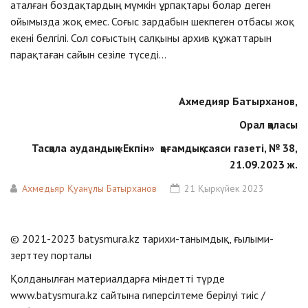
аталған боздақтардың мүмкін ұрпақтары болар деген
ойымызда жоқ емес. Соғыс зардабын шекпеген отбасы жоқ
екені белгілі. Сол соғыстың салқыны архив құжаттарын
парақтаған сайын сезіле түседі...
Ахмедияр Батырханов,
Орал қаласы
Тасқала аудандық «Екпін» қоғамдық-саяси газеті, № 38,
21.09.2023 ж.
Ахмедьяр Қуанұлы Батырханов
21 Қыркүйек 2023
© 2021-2023 batysmura.kz тарихи-танымдық, ғылыми-
зерттеу порталы
Қолданылған материалдарға міндетті түрде
www.batysmura.kz сайтына гиперсілтеме берілуі тиіс /