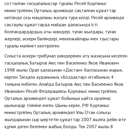
сотталған тасқалалықтар туралы Ресей Қорғаныс
министрлігінің Орталық архивінде сақталған құжаттар
негізінде осы мақаланы жазуға тура келді. Ресей архивінде
сақтаулы құжаттарда майдан даласында істі
болғандардардың аты-жөндері, туған жылдары, туған
жерлері, әскери бөлімдері, мекенжайлары мен туыстары
туралы мәлімет келтірілген.
Соғыста әскери трибунал үкімдерімен ату жазасына кесілген
тасқалалық Батыров Аюс пен Василенко Яков Иванович
1998 жылы Орал қаласынан «Дастан» баспасынан жарық
көрген Тасқала ауданының «Боздақтар» кітабының 4
томына енбеген. Алайда Батыров Аюс пен Василенко Яков
Иванович Ресей Федерациясы Қорғаныс министрлігінің
Орталық архивіндегі құжат бойынша қайта оралмас
шығындар тізіміне енген. Шыны керек, РФ Қорғаныс
министрлігінң Орталық архивіндегі Ұлы Отан соғысы
жылдарынан сыр шертетін құжаттар 2007 жылға дейін өте
құпия деген белгімен жабық болды. Тек 2007 жылы 8