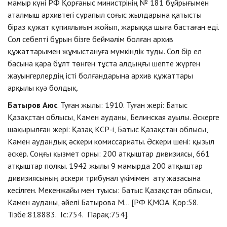
мамыр күні РФ Қорғаныс министрінің № 181 бұйрығымен
аталмыш архивтегі сұрапыл соғыс жылдарына қатысты
біраз құжат құпиялығын жойып, жарыққа шыға бастаған еді.
Сол себепті бұрын бізге беймәлім болған архив
құжаттарымен жұмыстануға мүмкіндік туды. Сол бір ел
басына қара бұлт төнген тұста алдыңғы шепте жүрген
жауынгерлердің істі болғандарына архив құжаттары
арқылы куә болдық.
Батыров Аюс
. Туған жылы: 1910. Туған жері: Батыс
Қазақстан облысы, Камен ауданы, Белинская ауылы. Әскерге
шақырылған жері: Қазақ КСР-і, Батыс Қазақстан облысы,
Камен аудандық әскери комиссариаты. Әскери шені: қызыл
әскер. Соңғы қызмет орны: 200 атқыштар дивизиясы, 661
атқыштар полкы. 1942 жылы 9 мамырда 200 атқыштар
дивизиясының әскери трибунал үкімімен ату жазасына
кесілген. Мекенжайы мен туысы: Батыс Қазақстан облысы,
Камен ауданы, әйелі Батырова М... [РФ ҚМОА. Қор:58.
Тізбе:818883. Іс:754. Парақ:754].