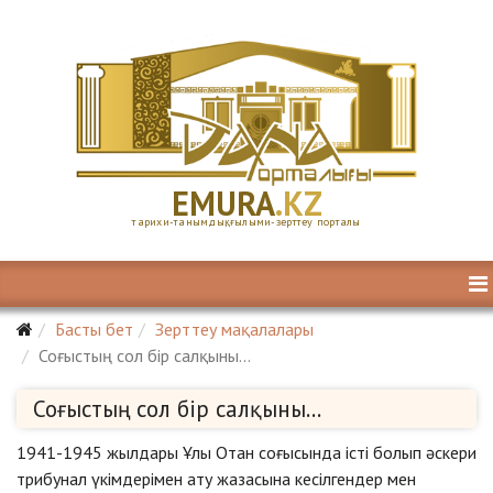
E
MURA
.KZ
тарихи-танымдық, ғылыми-зерттеу порталы
Басты бет
Зерттеу мақалалары
Соғыстың сол бір салқыны...
Соғыстың сол бір салқыны...
1941-1945 жылдары Ұлы Отан соғысында істі болып әскери
трибунал үкімдерімен ату жазасына кесілгендер мен