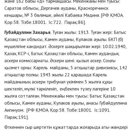
және 162 бабы «д» тармақшасы. Мекенжайы мен туысы:
Саратов облысы, Дергачев ауданы, Красноречинск
кеңшары, № 3 бөлімше, әйелі Кабаева Мядиня. [РФ ҚМОА.
Қор:58. Тізбе:18001. Іс:722. Парақ:86].
Губайдуллин Захарья
. Туған жылы: 1913. Туған жері: Батыс
Қазақстан облысы, Камен ауданы, Кулаков ауылы. БКП (б)
мүшелігіне кандидат. Әскерге шақырылған жері: 10.02.1940,
Қазақ КСР-і, Батыс Қазақстан облысы, Камен аудандық
әскери комиссариаты. Әскери шені: қызыл әскер. Соңғы
қызмет орны: Карель майданы, 5 атқыштар дивизиясы, 142
атқыштар полкы. 1943 жылы 22 қарашада Карель
майданының әскери трибунал үкімімен 5 жылға құқы
шектеліп, мүлкі тәркіленіп, еңбекпен түзеу лагеріне 10
жылға сотталған. Мекенжайы мен туысы: Батыс Қазақстан
облысы, Камен ауданы, Кулаков ауылы, анасы Губайдуллина
Аигинуом. [РФ ҚМОА. Қор:58. Тізбе:18001. Іс:1091.
Парақ:191].
Өткеннен сыр шертетін құжаттарда жоғарыда аты-жөндері