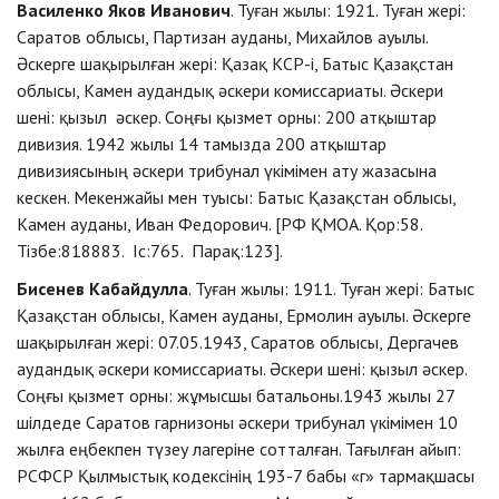
Василенко Яков Иванович
. Туған жылы: 1921. Туған жері:
Саратов облысы, Партизан ауданы, Михайлов ауылы.
Әскерге шақырылған жері: Қазақ КСР-і, Батыс Қазақстан
облысы, Камен аудандық әскери комиссариаты. Әскери
шені: қызыл әскер. Соңғы қызмет орны: 200 атқыштар
дивизия. 1942 жылы 14 тамызда 200 атқыштар
дивизиясының әскери трибунал үкімімен ату жазасына
кескен. Мекенжайы мен туысы: Батыс Қазақстан облысы,
Камен ауданы, Иван Федорович. [РФ ҚМОА. Қор:58.
Тізбе:818883. Іс:765. Парақ:123].
Бисенев Кабайдулла
. Туған жылы: 1911. Туған жері: Батыс
Қазақстан облысы, Камен ауданы, Ермолин ауылы. Әскерге
шақырылған жері: 07.05.1943, Саратов облысы, Дергачев
аудандық әскери комиссариаты. Әскери шені: қызыл әскер.
Соңғы қызмет орны: жұмысшы батальоны.1943 жылы 27
шілдеде Саратов гарнизоны әскери трибунал үкімімен 10
жылға еңбекпен түзеу лагеріне сотталған. Тағылған айып:
РСФСР Қылмыстық кодексінің 193-7 бабы «г» тармақшасы