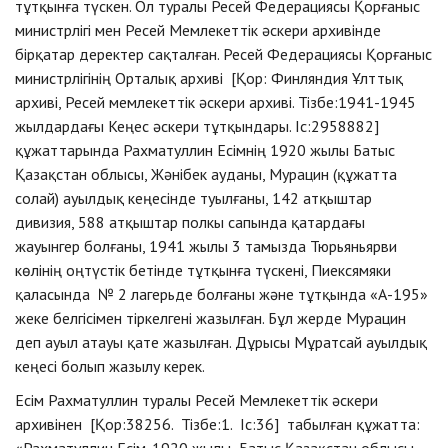
тұтқынға түскен. Ол туралы Ресей Федерациясы Қорғаныс
министрлігі мен Ресей Мемлекеттік әскери архивінде
бірқатар деректер сақталған. Ресей Федерациясы Қорғаныс
министрлігінің Орталық архиві [Қор: Финляндия Ұлттық
архиві, Ресей мемлекеттік әскери архиві. Тізбе:1941-1945
жылдардағы Кеңес әскери тұтқындары. Іс:2958882]
құжаттарында Рахматуллин Есімнің 1920 жылы Батыс
Қазақстан облысы, Жәнібек ауданы, Мурацин (құжатта
солай) ауылдық кеңесінде туылғаны, 142 атқыштар
дивизия, 588 атқыштар полкы сапында қатардағы
жауынгер болғаны, 1941 жылы 3 тамызда Тюрьяньярви
көлінің оңтүстік бетінде тұтқынға түскені, Пиексямяки
қаласында № 2 лагерьде болғаны және тұтқында «А-195»
жеке белгісімен тіркелгені жазылған. Бұл жерде Мурацин
деп ауыл атауы қате жазылған. Дұрысы Мұратсай ауылдық
кеңесі болып жазылу керек.
Есім Рахматуллин туралы Ресей Мемлекеттік әскери
архивінен [Қор:38256. Тізбе:1. Іс:36] табылған құжатта:
«Рахматуллин Есім. 1920 жылы Батыс Қазақстан облысы,