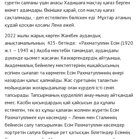
суретін салғаны үшін анасы Хадишаға мақтау қағаз берген
өкімет адамдары. Өкінішке қарай, сол мақтау қағаз
сақталмады, - деп естелікпен бөліскен еді Мұхтар атаның
құдай қосқан қосағы Лена әжей.
2022 жылы жарық көрген Жәнібек аудандық
анықтамалығының 425- бетінде: «Рахматуллин Есім (1920
ж.т. – 1943 ж.) Ақоба мектебін тәмәмдап, аудандағы
дүкенде қызмет жасаған. Көзкөргендердің айтуынша,
Академиялық бейнелеу мектептерінің ешқайсысының
есігінен сығалап та көрмеген Есім Рахматуллиннің өнері
назардан қалыс қалмайды. Жас суретшінің талантын
мойындаған жоғарыдағылар оған күрделі істі сеніп
тапсырады. Тапсырманың күрделілігі анау-мынау айтқандай
емес. Кәсіби қисындардың қай қайсысын да құлағы
естімеген, тек өз құлқы қалаған жолмен жүретін Есім
Рахматуллинге күн көсемдер – Ленин мен Сталиннің
бейнесін салу тапсырылған. Есім Рахматуллин көсемдер
портретін салуға бірнеше рет қатысқан. Білетіндер Есімнің