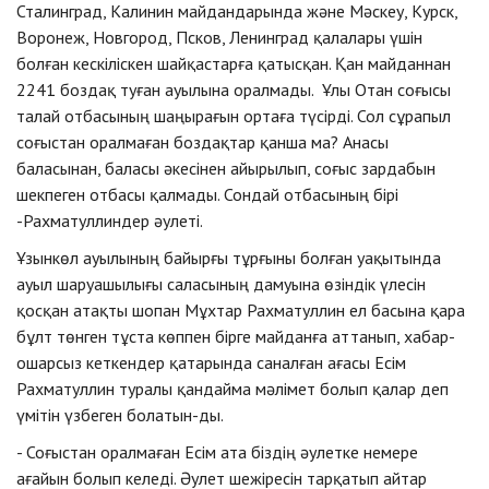
Сталинград, Калинин майдандарында және Мәскеу, Курск,
Воронеж, Новгород, Псков, Ленинград қалалары үшін
болған кескіліскен шайқастарға қатысқан. Қан майданнан
2241 боздақ туған ауылына оралмады. Ұлы Отан соғысы
талай отбасының шаңырағын ортаға түсірді. Сол сұрапыл
соғыстан оралмаған боздақтар қанша ма? Анасы
баласынан, баласы әкесінен айырылып, соғыс зардабын
шекпеген отбасы қалмады. Сондай отбасының бірі
-Рахматуллиндер әулеті.
Ұзынкөл ауылының байырғы тұрғыны болған уақытында
ауыл шаруашылығы саласының дамуына өзіндік үлесін
қосқан атақты шопан Мұхтар Рахматуллин ел басына қара
бұлт төнген тұста көппен бірге майданға аттанып, хабар-
ошарсыз кеткендер қатарында саналған ағасы Есім
Рахматуллин туралы қандайма мәлімет болып қалар деп
үмітін үзбеген болатын-ды.
- Соғыстан оралмаған Есім ата біздің әулетке немере
ағайын болып келеді. Әулет шежіресін тарқатып айтар