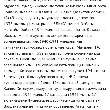
Мұратсай ауылдық кеңесінде туған. Ұлты: қазақ. Білімі: орта.
Соңғы қызмет орны: Қазақ КСР-і, Батыс Қазақстан облысы,
Жәнібек аудандық тұтынушылар одағының секретары.
1935 жылдың 1 мамырынан БЛКЖО мүшесі. Отбасы
жағдайы: бойдақ. 1940 жылы 19 қазанда Батыс Қазақстан
облысы, Жәнібек аудандық әскери комиссариатынан
әскерге шақырылған. 1940-1941 жылдары кіші
лейтенанттар курсында білім алған. Карел Майданы, 142
атқыштар дивизия, 589 атқыштар полкы құрамында кіші
лейтенант шенінде 1941 жылы 30 маусымнан 3 тамыз
аралығында Ұлы Отан соғысына қатысқан. 1941 жылы 3
тамызда Хитола стансасында тұтқынға түскен. 1941 жылы
3 тамыздан 16 қыркүйек аралығында № 2 әскери
тұтқындар лагерінде болса, 1941 жылғы 16 қыркүйектен
Капвия Хителуома шаруаның ауыл шаруашылығы жұмысына
тартылған. 1942 жылғы 17 қарашадан 1943 жылғы 17
ақпанға дейін Ямсянкаскин фабрикасында жұмыс істеген.
Валдена жерінде тұтқыннан босатылған. Ағасы Катпин