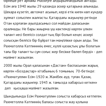
бірнеше рет арнайы Мәскеуге алдырылғандығын айтады.
Есім аға 1940 жылы 29 қазанда әскер қатарына алынады.
Шекара күзетіп, автомат асынып, керзі етік киген көп күндер
зұлмат соғыспен жалғасты. Қатардағы жауыңгер ретінде
Отан қорғаған ауылдасымыз сол майдан даласынан
оралмады. Не бары жиырма үш көктемді көрген үлкен
талант иесі белгісіз солдаттың бірі болып кеңес әскері
соғысқан белгісіз бір бұйраттан мәңгілікке орын алды. Тек
Рахматолла Катпинннің емес, күллі қазақтың ұлы болатын
тағы бір талантты сұм соғыс жер бесікке бөлеп берді» - деп
мәлімет жазылған.
2000 жылы Орал қаласынан «Дастан» баспасынан жарық
көрген «Боздақтар» кітабының 6 томының 70-бетінде:
«Рахматуллин Есім-1920 ж. Жәнібек ауд. туған. Қазақ.
Қатардағы жауынгер. 1943 ж. тамызда хабарсыз кеткен»
деп қысқаша мәлімет жазылған.
Шындығында Есім Рахматуллин соғыста хабарсыз кетпеген.
Рахметолла Катпиннің баласы соғыста жау қолына