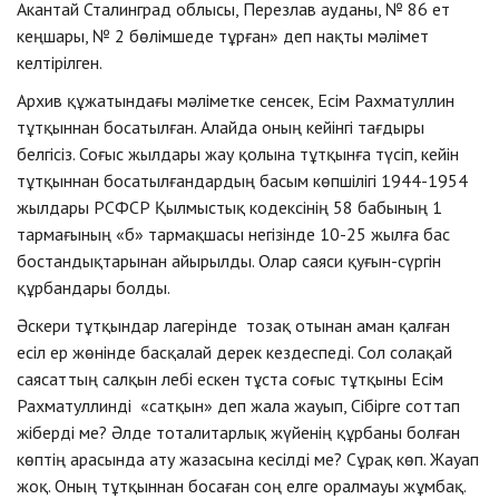
Акантай Сталинград облысы, Перезлав ауданы, № 86 ет
кеңшары, № 2 бөлімшеде тұрған» деп нақты мәлімет
келтірілген.
Архив құжатындағы мәліметке сенсек, Есім Рахматуллин
тұтқыннан босатылған. Алайда оның кейінгі тағдыры
белгісіз. Соғыс жылдары жау қолына тұтқынға түсіп, кейін
тұтқыннан босатылғандардың басым көпшілігі 1944-1954
жылдары РСФСР Қылмыстық кодексінің 58 бабының 1
тармағының «б» тармақшасы негізінде 10-25 жылға бас
бостандықтарынан айырылды. Олар саяси қуғын-сүргін
құрбандары болды.
Әскери тұтқындар лагерінде тозақ отынан аман қалған
есіл ер жөнінде басқалай дерек кездеспеді. Сол солақай
саясаттың салқын лебі ескен тұста соғыс тұтқыны Есім
Рахматуллинді «сатқын» деп жала жауып, Сібірге соттап
жіберді ме? Әлде тоталитарлық жүйенің құрбаны болған
көптің арасында ату жазасына кесілді ме? Сұрақ көп. Жауап
жоқ. Оның тұтқыннан босаған соң елге оралмауы жұмбақ.