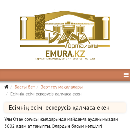
E
MURA
.KZ
тарихи-танымдық, ғылыми-зерттеу порталы
Басты бет
Зерттеу мақалалары
Есімнің есімі ескерусіз қалмаса екен
Есімнің есімі ескерусіз қалмаса екен
Ұлы Отан соғысы жылдарында майданға ауданымыздан
3602 адам аттаныпты. Олардың басым көпшілігі