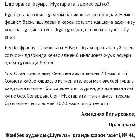
Елге оралса, бауыры Мұхтар ата іздемес еді ғой.
Бұл бір ғана соғыс тұтқыны басынан кешкен жағдай. Неміс-
фашист басқыншыларына қарсы соғыста қаншама адам жау
қолына тұтқынға түсті. Бұл сұраққа да нақты жауап табу
қиын.
Белгілі француз тарихшысы Н.Верттің ақпаратына сүйенсек,
соғыс жылдарында кеңес елінен 6 миллионға жуық әскери
адам тұтқында болған.
Ұлы Отан соғысының Жеңіспен аяқталағына 78 жыл өтті.
Соғыста хабар-ошарсыз кеткен аталары мен әкелері туралы
қандайма мәлімет болса екен деп жүргендер арамызда әлі
күнге бар. Солардың бірі - Мұхтар ата туған ағасы туралы
бір мәлімет ести алмай 2020 жылы өмірден өтті.
Ахмедияр Батырханов,
Орал қаласы
Жәнібек аудандық «Шұғыла» қоғамдық-саяси газеті, № 41,