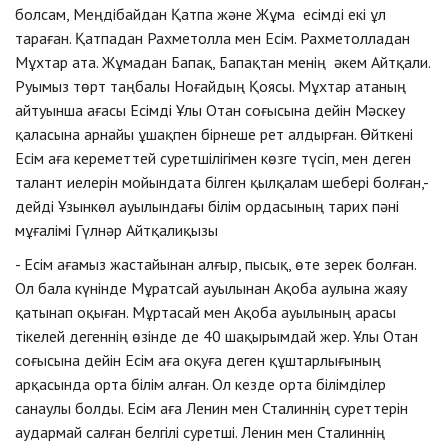
болсам, Меңдібайдан Қатпа және Жұма есімді екі ұл
тараған. Қатпадан Рахметолла мен Есім. Рахметолладан
Мұхтар ата. Жұмадан Бапақ, Бапақтан менің әкем Айтқали.
Руымыз төрт таңбалы Ноғайдың Қоясы. Мұхтар атаның
айтуынша ағасы Есімді Ұлы Отан соғысына дейін Мәскеу
қаласына арнайы ұшақпен бірнеше рет алдырған. Өйткені
Есім аға кереметтей суретшілігімен көзге түсіп, мен деген
талант иелерін мойындата білген қылқалам шебері болған,-
дейді Ұзынкөл ауылындағы білім ордасының тарих пәні
мұғалімі Гүлнәр Айтқалиқызы
- Есім ағамыз жастайынан алғыр, пысық, өте зерек болған.
Ол бала күнінде Мұратсай ауылынан Ақоба аулына жаяу
қатынап оқыған. Мұртасай мен Ақоба ауылының арасы
тікелей дегеннің өзінде де 40 шақырымдай жер. Ұлы Отан
соғысына дейін Есім аға оқуға деген құштарлығының
арқасында орта білім алған. Ол кезде орта білімділер
санаулы болды. Есім аға Ленин мен Сталиннің суреттерін
аудармай салған белгілі суретші. Ленин мен Сталиннің