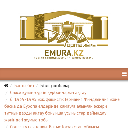
E
MURA
.KZ
тарихи-танымдық, ғылыми-зерттеу порталы
Басты бет
Біздің жобалар
Саяси қуғын-сүргін құрбандарын ақтау
6. 1939-1945 жж. фашистік Германия,Финдляндия және
басқа да Еуропа елдерінде қамауға алынған әскери
тұтқындарды ақтау бойынша ұсыныстар дайындау
жөніндегі жұмыс тобы
Соғыс тұтқындары. Батыс Қазақстан облысы