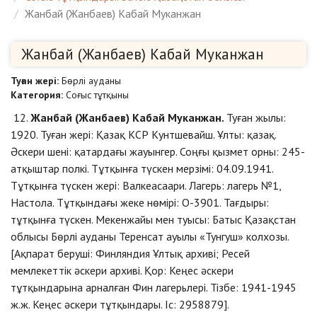
Жанбай (Жанбаев) Кабай Муканжан
Жанбай (Жанбаев) Кабай Муканжан
Туған жері:
Бөрлі ауданы
Категория:
Соғыс тұтқыны
12.
Жанбай (Жанбаев) Кабай Муканжан.
Туған жылы:
1920. Туған жері: Қазақ КСР Кунтшевайш. Ұлты: қазақ.
Әскери шені: қатардағы жауынгер. Соңғы қызмет орны: 245-
атқыштар полкі. Тұтқынға түскен мерзімі: 04.09.1941.
Тұтқынға түскен жері: Валкеасаари. Лагерь: лагерь №1,
Настола. Тұтқындағы жеке нөмірі: О-3901. Тағдыры:
тұтқынға түскен. Мекенжайы мен туысы: Батыс Қазақстан
облысы Бөрлі ауданы Теренсат ауылы «Тунгуш» колхозы.
[Ақпарат беруші: Финляндия Ұлтық архиві; Ресей
мемлекеттік әскери архиві. Қор: Кеңес әскери
тұтқындарына арналған Фин лагерьлері. Тізбе: 1941-1945
ж.ж. Кеңес әскери тұтқындары. Іс: 2958879].