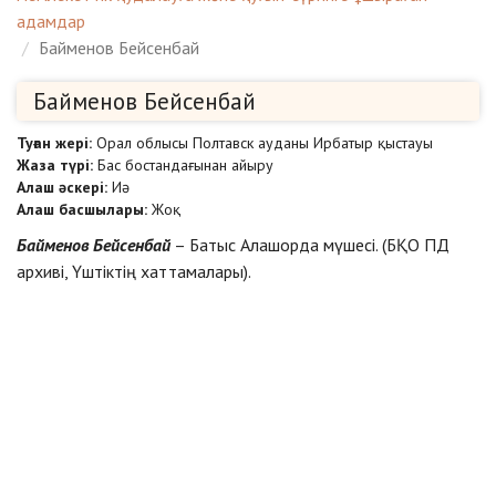
адамдар
Байменов Бейсенбай
Байменов Бейсенбай
Туған жері:
Орал облысы Полтавск ауданы Ирбатыр қыстауы
Жаза түрі:
Бас бостандағынан айыру
Алаш әскері:
Иә
Алаш басшылары:
Жоқ
Байменов Бейсенбай
– Батыс Алашорда мүшесі. (БҚО ПД
архиві, Үштіктің хаттамалары).