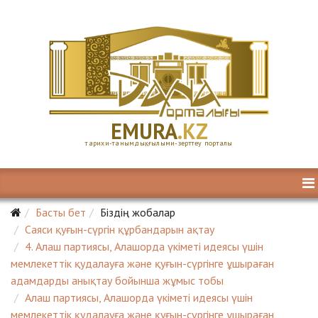
E
MURA
.KZ
тарихи-танымдық, ғылыми-зерттеу порталы
Басты бет
Біздің жобалар
Саяси қуғын-сүргін құрбандарын ақтау
4. Алаш партиясы, Алашорда үкіметі идеясы үшін
мемлекеттік қудалауға және қуғын-сүргінге ұшыраған
адамдарды анықтау бойынша жұмыс тобы
Алаш партиясы, Алашорда үкіметі идеясы үшін
мемлекеттік қудалауға және қуғын-сүргінге ұшыраған