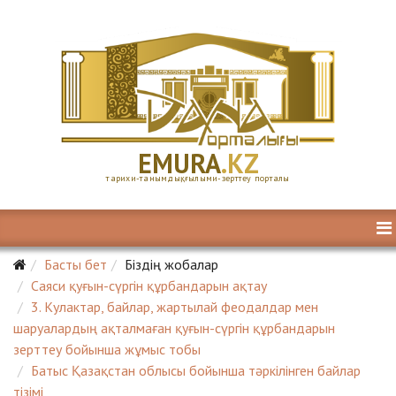
E
MURA
.KZ
тарихи-танымдық, ғылыми-зерттеу порталы
Басты бет
Біздің жобалар
Саяси қуғын-сүргін құрбандарын ақтау
3. Кулактар, байлар, жартылай феодалдар мен
шаруалардың ақталмаған қуғын-сүргін құрбандарын
зерттеу бойынша жұмыс тобы
Батыс Қазақстан облысы бойынша тәркілінген байлар
тізімі