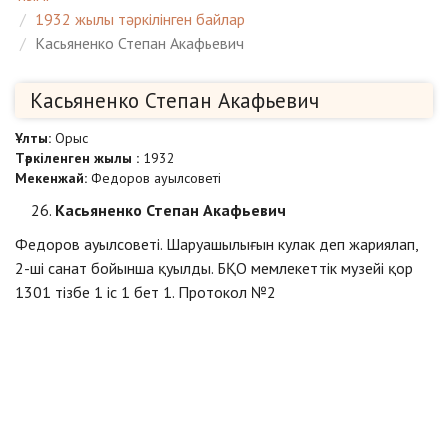
1932 жылы тәркілінген байлар
Касьяненко Степан Акафьевич
Касьяненко Степан Акафьевич
Ұлты:
Орыс
Тәркіленген жылы :
1932
Мекенжай:
Федоров ауылсоветі
Касьяненко Степан Акафьевич
Федоров ауылсоветі. Шаруашылығын кулак деп жариялап,
2-ші санат бойынша қуылды. БҚО мемлекеттік музейі қор
1301 тізбе 1 іс 1 бет 1. Протокол №2