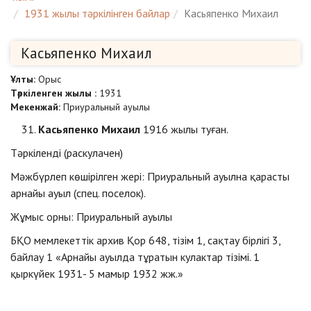
1931 жылы тәркілінген байлар
Касьяпенко Михаил
Касьяпенко Михаил
Ұлты:
Орыс
Тәркіленген жылы :
1931
Мекенжай:
Приуральный ауылы
Касьяпенко Михаил
1916 жылы туған.
Тәркіленді (раскулачен)
Мәжбүрлеп көшірілген жері: Приуральный ауылна қарасты
арнайы ауыл (спец. поселок).
Жұмыс орны: Приуральный ауылы
БҚО мемлекеттік архив Қор 648, тізім 1, сақтау бірлігі 3,
байлау 1 «Арнайы ауылда тұратын кулактар тізімі. 1
қыркүйек 1931- 5 мамыр 1932 жж.»