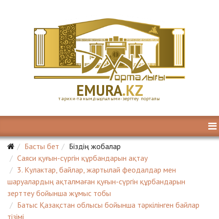
E
MURA
.KZ
тарихи-танымдық, ғылыми-зерттеу порталы
Басты бет
Біздің жобалар
Саяси қуғын-сүргін құрбандарын ақтау
3. Кулактар, байлар, жартылай феодалдар мен
шаруалардың ақталмаған қуғын-сүргін құрбандарын
зерттеу бойынша жұмыс тобы
Батыс Қазақстан облысы бойынша тәркілінген байлар
тізімі